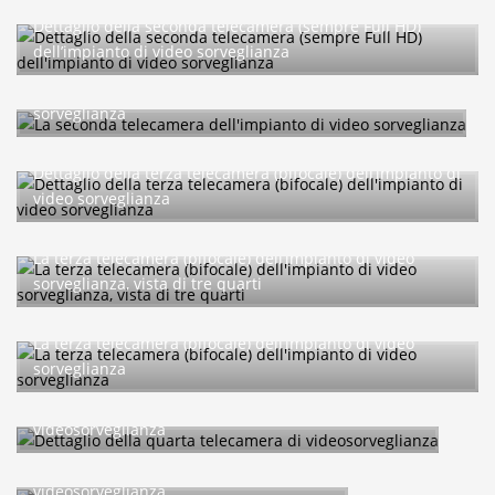
Dettaglio della seconda telecamera (sempre Full HD)
dell’impianto di video sorveglianza
La seconda telecamera dell’impianto di video
sorveglianza
Dettaglio della terza telecamera (bifocale) dell’impianto di
video sorveglianza
La terza telecamera (bifocale) dell’impianto di video
sorveglianza, vista di tre quarti
La terza telecamera (bifocale) dell’impianto di video
sorveglianza
Dettaglio della quarta telecamera di
videosorveglianza
La quarta telecamera di
videosorveglianza